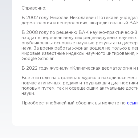
Справочно:
В 2002 году Николай Николаевич Потекаев учредил
дерматология и венерология», аккредитованный ВА
В 2008 году по решению ВАК научно-практический 
входит в перечень ведущих рецензируемых научных 
опубликованы основные научные результаты диссерт
наук. За время работы журнал вошел не только в п
мировые известные индексы научного цитирования, как 
Google Scholar.
В 2022 году журналу «Клиническая дерматология и 
Все эти годы на страницах журнала находилось мес
подчас атипичных, редких и трудных для диагностик
половым путем, так и освещающим актуальные дост
науки.
Приобрести юбилейный сборник вы можете по
ссыл