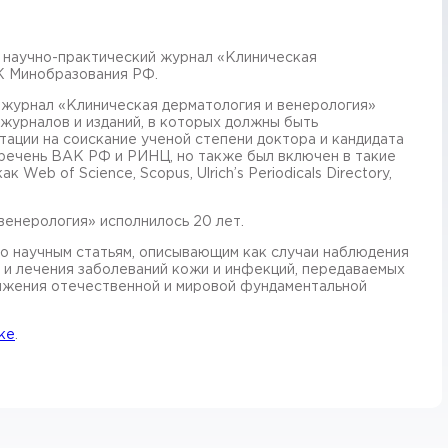
 научно-практический журнал «Клиническая
К Минобразования РФ.
журнал «Клиническая дерматология и венерология»
журналов и изданий, в которых должны быть
ации на соискание ученой степени доктора и кандидата
еречень ВАК РФ и РИНЦ, но также был включен в такие
Web of Science, Scopus, Ulrich’s Periodicals Directory,
венерология» исполнилось 20 лет.
то научным статьям, описывающим как случаи наблюдения
и и лечения заболеваний кожи и инфекций, передаваемых
ижения отечественной и мировой фундаментальной
ке
.