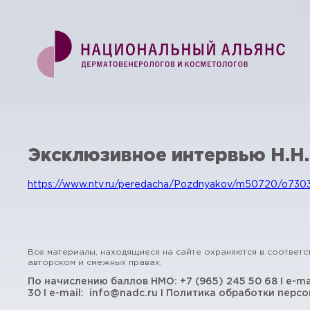
Эксклюзивное интервью Н.Н.
https://www.ntv.ru/peredacha/Pozdnyakov/m50720/o730
Все материалы, находящиеся на сайте охраняются в соответс
авторском и смежных правах.
По начислению баллов НМО:
+7 (965) 245 50 68
I e-ma
30
I e-mail:
info@nadc.ru
I
Политика обработки персо