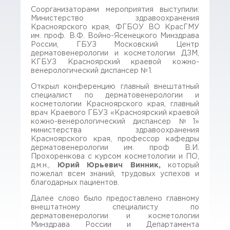
Соорганизаторами мероприятия выступили:
Министерство здравоохранения
Красноярского края, ФГБОУ ВО КрасГМУ
им. проф. В.Ф. Войно-Ясенецкого Минздрава
России, ГБУЗ Московский Центр
дерматовенерологии и косметологии ДЗМ,
КГБУЗ Красноярский краевой кожно-
венерологический диспансер №1.
Открыл конференцию главный внештатный
специалист по дерматовенерологии и
косметологии Красноярского края, главный
врач Краевого ГБУЗ «Красноярский краевой
кожно-венерологический диспансер №1»
министерства здравоохранения
Красноярского края, профессор кафедры
дерматовенерологии им. проф В.И.
Прохоренкова с курсом косметологии и ПО,
д.м.н.,
Юрий Юрьевич Винник,
который
пожелал всем знаний, трудовых успехов и
благодарных пациентов.
Далее слово было предоставлено главному
внештатному специалисту по
дерматовенерологии и косметологии
Минздрава России и Департамента